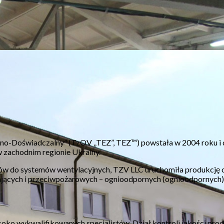
no-Doświadczalny” (TzOV „TEZ”, TEZ™) powstała w 2004 roku i d
w zachodnim regionie Ukrainy.
tów do systemów wentylacyjnych, TZV LLC uruchomiła produkcję 
jących i przeciwpożarowych – ognioodpornych (ognioodpornych)
soko wykwalifikowanych specjalistów. Dział kontroli jakości p