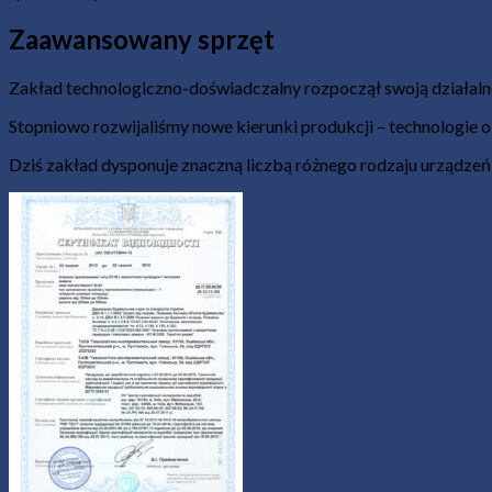
Zaawansowany sprzęt
Zakład technologiczno-doświadczalny rozpoczął swoją działaln
Stopniowo rozwijaliśmy nowe kierunki produkcji – technologie 
Dziś zakład dysponuje znaczną liczbą różnego rodzaju urządzeń d