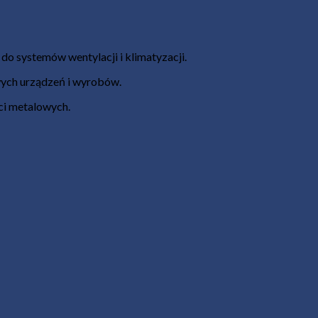
o systemów wentylacji i klimatyzacji.
wych urządzeń i wyrobów.
ści metalowych.