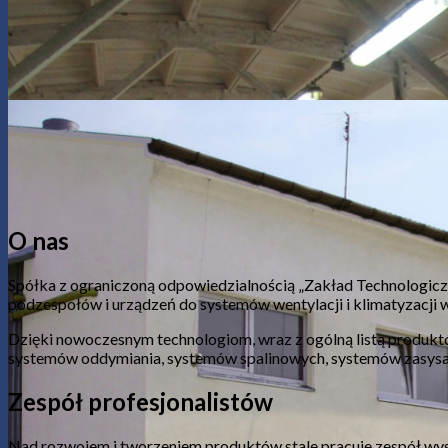
O nas
Spółka z ograniczoną odpowiedzialnością „Zakład Technologicz
podzespołów i urządzeń do systemów wentylacji i klimatyzacji 
Dzięki nowoczesnym technologiom, wraz z ogólną listą produk
systemów oddymiania, systemów spalinowych, systemów zasysa
Zespół profesjonalistów
Nad rozwojem i tworzeniem produktów stale pracuje zespół wy