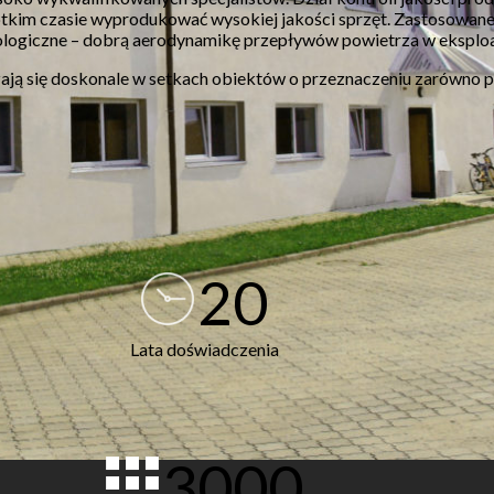
im czasie wyprodukować wysokiej jakości sprzęt. Zastosowane m
nologiczne – dobrą aerodynamikę przepływów powietrza w eksploa
ą się doskonale w setkach obiektów o przeznaczeniu zarówno p
20
Lata doświadczenia
3000