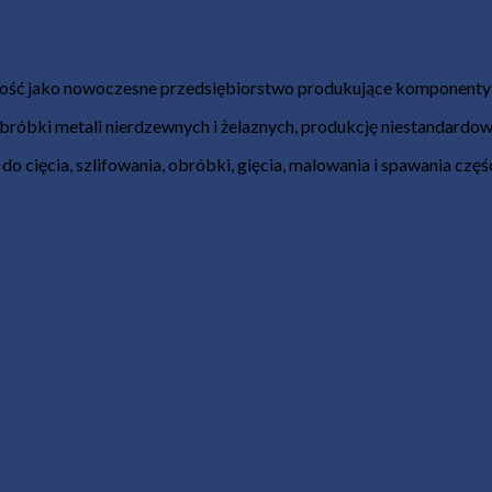
ość jako nowoczesne przedsiębiorstwo produkujące komponenty d
obróbki metali nierdzewnych i żelaznych, produkcję niestandardo
o cięcia, szlifowania, obróbki, gięcia, malowania i spawania czę