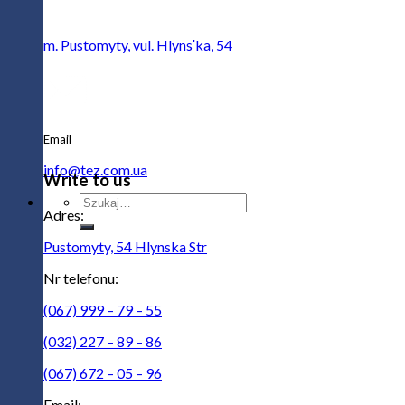
Adres
m. Pustomyty, vul. Hlynsʹka, 54
Email
info@tez.com.ua
Write to us
Szukaj:
Adres:
Pustomyty, 54 Hlynska Str
Nr telefonu:
(067) 999 – 79 – 55
(032) 227 – 89 – 86
(067) 672 – 05 – 96
Email: