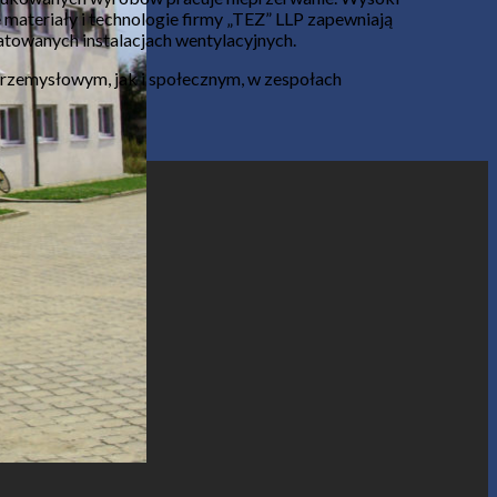
ateriały i technologie firmy „TEZ” LLP zapewniają
towanych instalacjach wentylacyjnych.
rzemysłowym, jak i społecznym, w zespołach