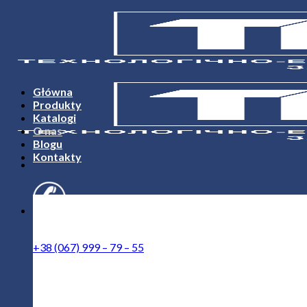
Skip
to
content
Główna
Produkty
Katalogi
O nas
Blogu
Kontakty
Zatelefonuite
+38 (067) 999 – 79 – 55