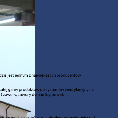
ziś jest jednym z największych producentów
całej gamy produktów do systemów wentylacyjnych,
 ) zawory, zawory dymne (dymowe).
rodukowanych wyrobów pracuje nieprzerwanie. Wysoki