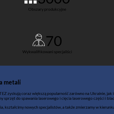
Obszary produkcyjne
70
Wykwalifikowani specjaliści
a metali
 zyskują coraz większą popularność zarówno na Ukrainie, jak i za
ny sprzęt do spawania laserowego i cięcia laserowego części i b
, kształcimy nowych specjalistów, a także zmierzamy w kierunk