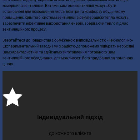
комерційна вентиляція. Витяжні системи вентиляції можуть бути
встановлені для покращення якості повітря та комфорту в будь-якому
приміщенні. Крім того, системи вентиляції з рекуперацією тепла можуть
забезпечити ефективне використання енергії, зберігаючи тепло під час
вентиляційного процесу.
Звертайтеся до Товариства з обмеженою відповідальністю «Технологічно-
Експериментальний завод» і ми з радістю допоможемо підібрати необхідні
Вам характеристики та здійснимо виготовлення потрібного Вам
вентиляційного обладнання, для можливості його придбання за помірною
ціною.
Індивідуальний підхід
до кожного клієнта