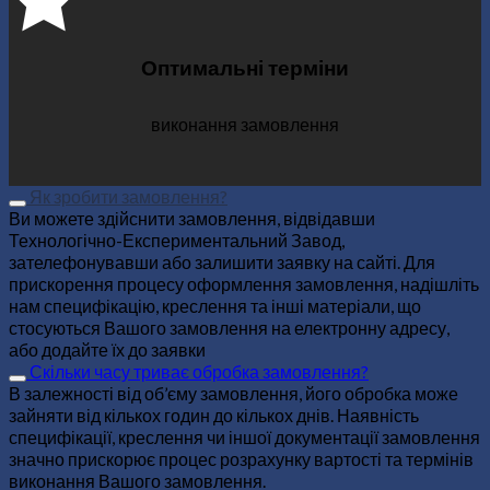
Оптимальні терміни
виконання замовлення
Як зробити замовлення?
Ви можете здійснити замовлення, відвідавши
Технологічно-Експериментальний Завод,
зателефонувавши або залишити заявку на сайті. Для
прискорення процесу оформлення замовлення, надішліть
нам специфікацію, креслення та інші матеріали, що
стосуються Вашого замовлення на електронну адресу,
або додайте їх до заявки
Скільки часу триває обробка замовлення?
В залежності від об’єму замовлення, його обробка може
зайняти від кількох годин до кількох днів. Наявність
специфікації, креслення чи іншої документації замовлення
значно прискорює процес розрахунку вартості та термінів
виконання Вашого замовлення.