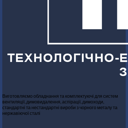
Виготовляємо обладнання та комплектуючі для систем
вентиляції, димовидалення, аспірації, димоходи,
стандартні та нестандартні вироби з чорного металу та
нержавіючої сталі