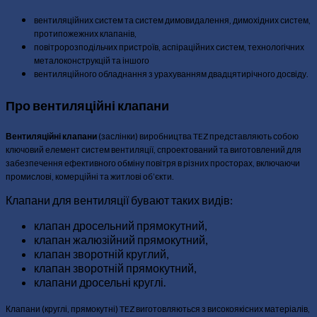
вентиляційних систем та систем димовидалення, димохідних систем,
протипожежних клапанів,
повітророзподільчих пристроїв, аспіраційних систем, технологічних
металоконструкцій та іншого
вентиляційного обладнання з урахуванням двадцятирічного досвіду.
Про вентиляційні клапани
Вентиляційні клапани
(заслінки) виробництва TEZ представляють собою
ключовий елемент систем вентиляції, спроектований та виготовлений для
забезпечення ефективного обміну повітря в різних просторах, включаючи
промислові, комерційні та житлові об’єкти.
Клапани для вентиляції бувают таких видів:
клапан дросельний прямокутний,
клапан жалюзійний прямокутний,
клапан зворотній круглий,
клапан зворотній прямокутний,
клапани дросельні круглі.
Клапани (круглі, прямокутні) TEZ виготовляються з високоякісних матеріалів,