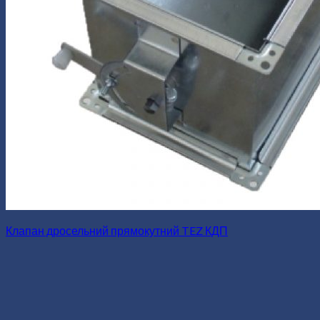
Клапан дросельний прямокутний TEZ КДП