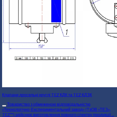
Клапани дросельні круглі TEZ КДК та TEZ КДЗК
Товариство з обмеженою відповідальністю
«Технологічно-Експериментальний завод» (ТзОВ «ТЕЗ»,
TEZ™) здійснює виготовлення повного спектру продукції ...