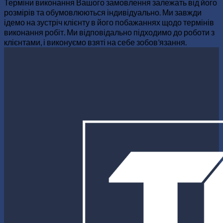
Терміни виконання Вашого замовлення залежать від його
розмірів та обумовлюються індивідуально. Ми завжди
ідемо на зустріч клієнту в його побажаннях щодо термінів
виконання робіт. Ми відповідально підходимо до роботи з
клієнтами, і виконуємо взяті на себе зобов’язання.