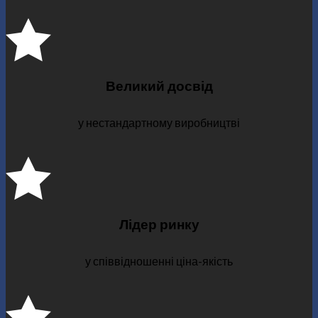
Великий досвід
у нестандартному виробництві
Лідер ринку
у співвідношенні ціна-якість