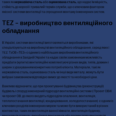
таких як
нержавіюча сталь
або
оцинкована сталь
, що надає їм міцність,
стійкість до корозії і тривалий термін служби, що є ключовим фактором
якісної системи вентиляції та спрощення монтажу інженерних систем.
TEZ – виробництво вентиляційного
обладнання
В Україні, системи вентиляції виготовляються виробниками, які
спеціалізуються на виробництві вентиляційного обладнання, серед яких і
TEZ. ТзОВ «ТЕЗ» є одним із найбільших виробників вентиляційного
обладнання в Західній Україні та надає своїм замовникам можливість
придбати (купити) вентиляційні комплектуючі різних видів, типів, довжин і
ширин з урахуванням конкретних потреб клієнта. Матеріали, такі як
нержавіюча сталь, оцинкована сталь чи інші види металу, можуть бути
вибрані замовником відповідно вимог до якості та необхідної ціни.
Важливо відзначити, що при проектуванні будівництва (реконструкції)
будівель і споруд інженерний підрозділ вентиляційні системи ( Проект ОВіК
чи проект ОВ до якого входять підрозділи опалення, вентиляція,
теплопостачання вентиляції, кондиціювання, холодопостачання) є одним із
ключових розділів інженерних мереж та може бути використаний в різних
контекстах, таких як вентиляція ванної кімнати, вентиляція будинку,
вентиляція підвалу, виробнича вентиляція або промислова вентиляція,