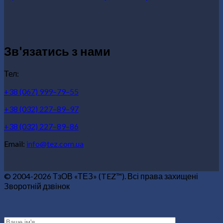
Зв'язатись з нами
Тел:
+38 (067) 999–79–55
+38 (032) 227–89–97
+38 (032) 227–89–86
Email:
info@tez.com.ua
© 2004-2026 ТзОВ «ТЕЗ» (TEZ™). Всі права захищені
Зворотній дзвінок