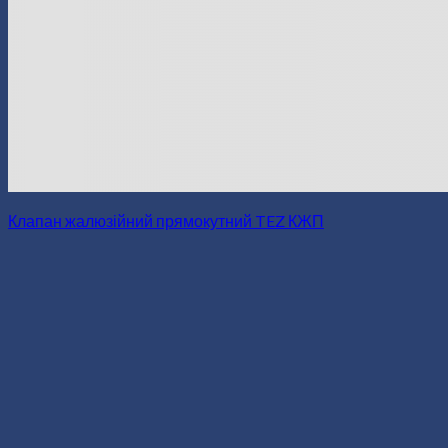
Клапан жалюзійний прямокутний TEZ КЖП