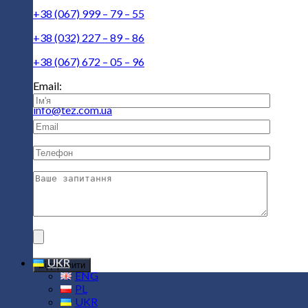
+38 (067) 999 – 79 – 55
+38 (032) 227 – 89 – 86
+38 (067) 672 – 05 – 96
Email:
info@tez.com.ua
UKR
Відправити
ENG
PL
UKR