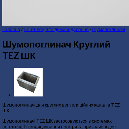
Головна
/
Вентиляція та димовидалення
/
Шумопоглиначі
Шумопоглинач Круглий
TEZ ШК
Шумопоглиначі для круглих вентиляційних каналів TEZ
ШК
Шумопоглиначі TEZ ШК застосовуються в системах
вентиляції і кондиціювання повітря та призначені для