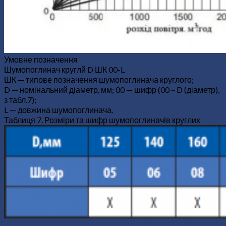
Умовне позначення
Шумопоглинач круглй D ШК 00-L
ШК — типове позначення шумопоглинача круглого;
D — номінальний діаметр, мм; 00 — шифр (00 – D (діаметр),
з табл.7);
L — довжина шумопоглинача.
Таблиця 7. Розміри та шифр шумопоглиначів круглих