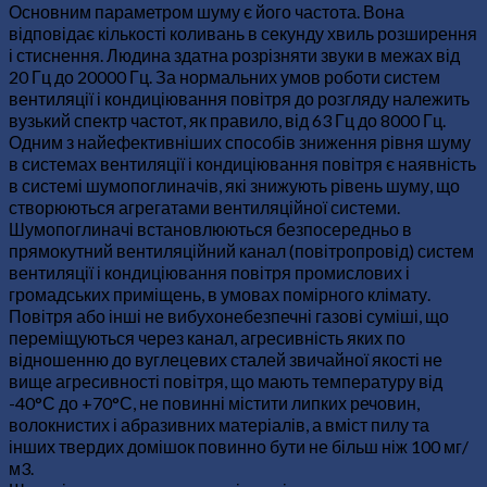
Основним параметром шуму є його частота. Вона
відповідає кількості коливань в секунду хвиль розширення
і стиснення. Людина здатна розрізняти звуки в межах від
20 Гц до 20000 Гц. За нормальних умов роботи систем
вентиляції і кондиціювання повітря до розгляду належить
вузький спектр частот, як правило, від 63 Гц до 8000 Гц.
Одним з найефективніших способів зниження рівня шуму
в системах вентиляції і кондиціювання повітря є наявність
в системі шумопоглиначів, які знижують рівень шуму, що
створюються агрегатами вентиляційної системи.
Шумопоглиначі встановлюються безпосередньо в
прямокутний вентиляційний канал (повітропровід) систем
вентиляції і кондиціювання повітря промислових і
громадських приміщень, в умовах помірного клімату.
Повітря або інші не вибухонебезпечні газові суміші, що
переміщуються через канал, агресивність яких по
відношенню до вуглецевих сталей звичайної якості не
вище агресивності повітря, що мають температуру від
-40°С до +70°С, не повинні містити липких речовин,
волокнистих і абразивних матеріалів, а вміст пилу та
інших твердих домішок повинно бути не більш ніж 100 мг/
м3.