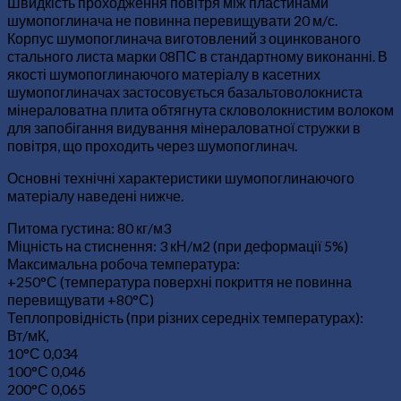
Швидкість проходження повітря між пластинами
шумопоглинача не повинна перевищувати 20 м/с.
Корпус шумопоглинача виготовлений з оцинкованого
стального листа марки 08ПС в стандартному виконанні. В
якості шумопоглинаючого матеріалу в касетних
шумопоглиначах застосовується базальтоволокниста
мінераловатна плита обтягнута скловолокнистим волоком
для запобігання видування мінераловатної стружки в
повітря, що проходить через шумопоглинач.
Основні технічні характеристики шумопоглинаючого
матеріалу наведені нижче.
Питома густина: 80 кг/м3
Міцність на стиснення: 3 кН/м2 (при деформації 5%)
Максимальна робоча температура:
+250°С (температура поверхні покриття не повинна
перевищувати +80°С)
Теплопровідність (при різних середніх температурах):
Вт/мК,
10°С 0,034
100°С 0,046
200°С 0,065