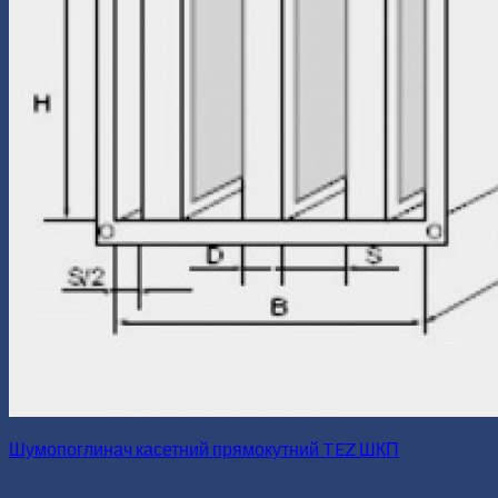
Шумопоглинач касетний прямокутний TEZ ШКП