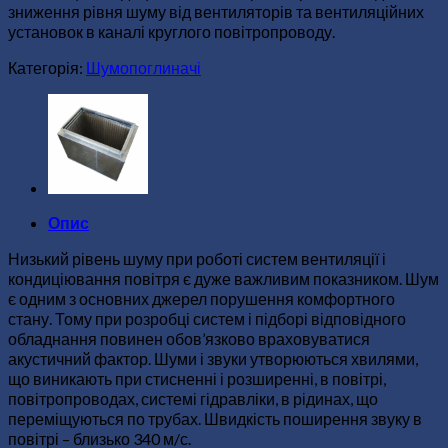
зниження рівня шуму від вентиляторів та вентиляційних
установок в каналі круглого повітропроводу.
Категорія:
Шумопоглиначі
Опис
Низький рівень шуму при роботі систем вентиляції і
кондиціювання повітря є дуже важливим показником. Шум
є одним з основних джерел порушення комфортного
стану. Тому при розробці систем і підборі відповідного
обладнання повинен обов’язково враховуватися
акустичний фактор. Шуми і звуки утворюються хвилями,
що виникають при стисненні і розширенні, в повітрі,
повітропроводах, системі гідравліки, в рідинах, що
переміщуються по трубах. Швидкість поширення звуку в
повітрі – близько 340 м/с.