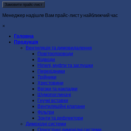
Замовити прайс-лист
Менеджер надішле Вам прайс-лист у найближчий час
×
Головна
Продукція
Вентиляція та димовидалення
Повітропроводи
Відводи
Ніпелі, муфти та заглушки
Перехідники
Трійники
Хрестовини
Врізки та накладки
Шумопоглиначі
Гнучкі вставки
Вентиляційні клапани
Фільтри
Зонти та дефлектори
Димохідні системи
Одностінні димохідні системи