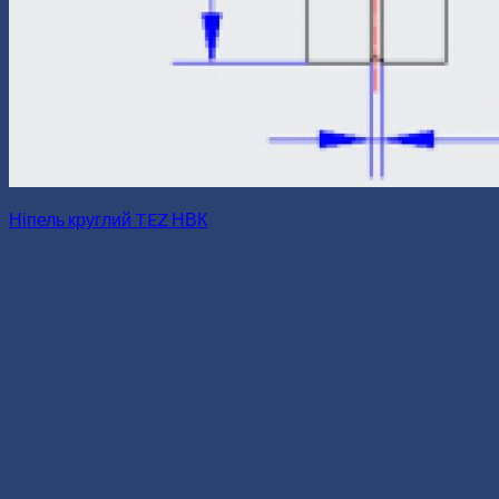
Ніпель круглий TEZ НВК