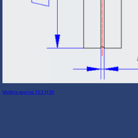
Муфта кругла TEZ НЗК