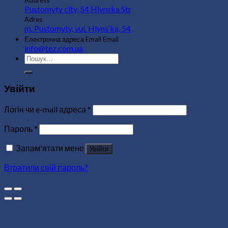
Pustomyty city, 54 Hlynska Str
Adres
m. Pustomyty, vul. Hlynsʹka, 54
Електронна адреса
Email
Email
info@tez.com.ua
Шукати:
Увійти
Логін чи e-mail адреса
*
Пароль
*
Запам'ятати мене
Увійти
Втратили свій пароль?