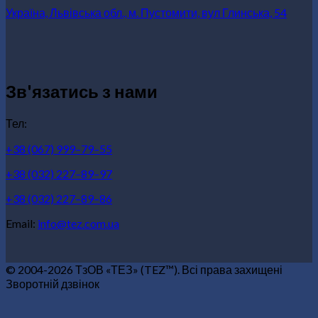
Україна, Львівська обл., м. Пустомити, вул Глинська, 54
Зв'язатись з нами
Тел:
+38 (067) 999–79–55
+38 (032) 227–89–97
+38 (032) 227–89–86
Email:
info@tez.com.ua
© 2004-2026 ТзОВ «ТЕЗ» (TEZ™). Всі права захищені
Зворотній дзвінок