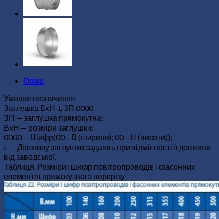
Опис
Умовне позначення
Заглушка ВхН-L ЗП 0000
ЗП — заглушка прямокутна;
ВхН — розміри заглушки;
0000 — Шифр(00 – В (ширини); 00 – Н (висоти));
L — Довжину заглушки задають при відмінності її довжини
від заводської.
Таблиця. Розміри і шифр повітропроводів і фасонних
елементів прямокутного перерізу