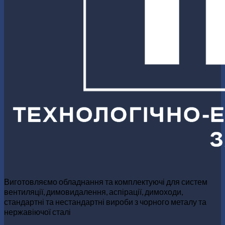
Виготовляємо обладнання та комплектуючі для систем
вентиляції, димовидалення, аспірації, димоходи,
стандартні та нестандартні вироби з чорного металу та
нержавіючої сталі