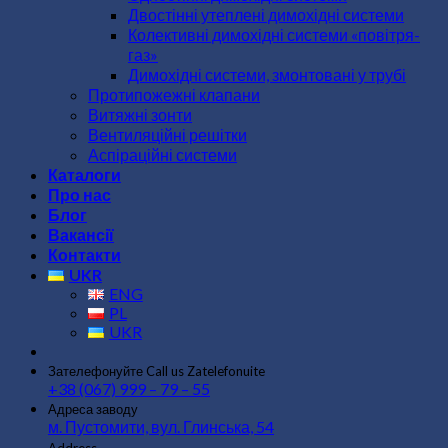
Двостінні утеплені димохідні системи
Колективні димохідні системи «повітря-
газ»
Димохідні системи, змонтовані у трубі
Протипожежні клапани
Витяжні зонти
Вентиляційні решітки
Аспіраційні системи
Каталоги
Про нас
Блог
Вакансії
Контакти
UKR
ENG
PL
UKR
Зателефонуйте
Call us
Zatelefonuite
+38 (067) 999 – 79 – 55
Адреса заводу
м. Пустомити, вул. Глинська, 54
Address