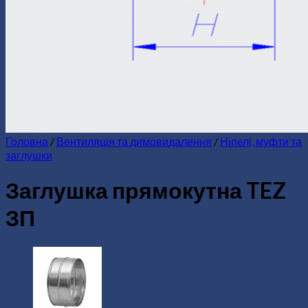
Головна
/
Вентиляція та димовидалення
/
Ніпелі, муфти та
заглушки
Заглушка прямокутна TEZ
ЗП