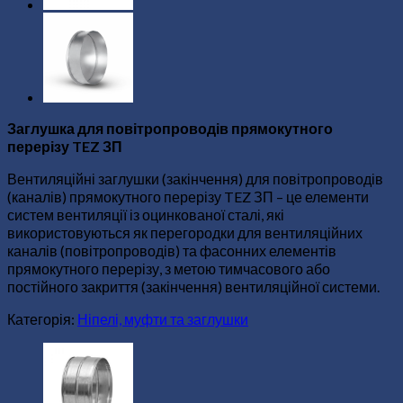
Заглушка для повітропроводів прямокутного
перерізу TEZ ЗП
Вентиляційні заглушки (закінчення) для повітропроводів
(каналів) прямокутного перерізу TEZ ЗП – це елементи
систем вентиляції із оцинкованої сталі, які
використовуються як перегородки для вентиляційних
каналів (повітропроводів) та фасонних елементів
прямокутного перерізу, з метою тимчасового або
постійного закриття (закінчення) вентиляційної системи.
Категорія:
Ніпелі, муфти та заглушки