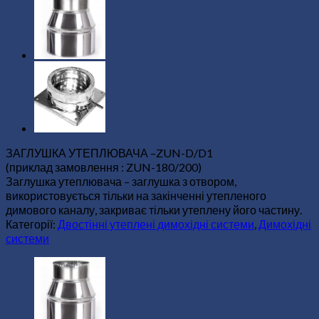
ЗАГЛУШКА УТЕПЛЮВАЧА –ZUN-D/D1
(приклад замовлення : ZUN-180/200)
Заглушка утеплювача – заглушка з отвором,
використовується тільки на закінченні утепленого
димового каналу, закриває тільки утеплену його частину.
Категорії:
Двостінні утеплені димохідні системи
,
Димохідні
системи