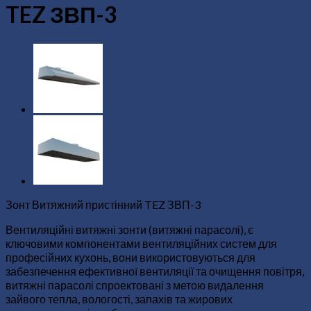
TEZ ЗВП-3
Зонт Витяжний пристінний TEZ ЗВП-3
Вентиляційні витяжні зонти (витяжні парасолі), є
ключовими компонентами вентиляційних систем для
професійних кухонь, вони використовуються для
забезпечення ефективної вентиляції та очищення повітря,
витяжні парасолі спроектовані з метою видалення
зайвого тепла, вологості, запахів та жирових