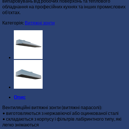
випаровувань від робочих поверхонь та теплового
обладнання на професійних кухнях та інших промислових
об’єктах.
Категорія:
Витяжні зонти
Опис
Вентиляційні витяжні зонти (витяжні парасолі):
• виготовляються з нержавіючої або оцинкованої сталі
• складаються з корпусу і фільтрів лабіринтного типу, які
легко знімаються