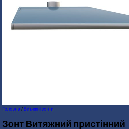
Головна
/
Витяжні зонти
Зонт Витяжний пристінний